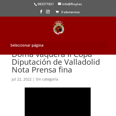
983371821
info@fhcyl.es
0 elementos
Seleccionar página
Doma vaquera II Copa
Diputación de Valladolid
Nota Prensa fina
Jul 22, 2022
|
Sin categoría