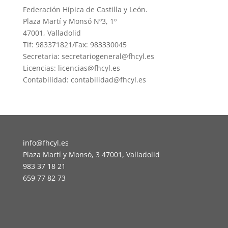
Federación Hípica de Castilla y León.
Plaza Martí y Monsó Nº3, 1º
47001, Valladolid
Tlf: 983371821/Fax: 983330045
Secretaria: secretariogeneral@fhcyl.es
Licencias: licencias@fhcyl.es
Contabilidad: contabilidad@fhcyl.es
info@fhcyl.es
Plaza Martí y Monsó, 3 47001, Valladolid
983 37 18 21
659 77 82 73