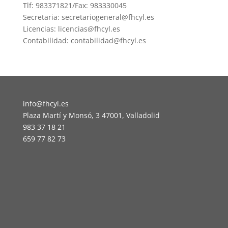
Tlf: 983371821/Fax: 983330045
Secretaria: secretariogeneral@fhcyl.es
Licencias: licencias@fhcyl.es
Contabilidad: contabilidad@fhcyl.es
info@fhcyl.es
Plaza Martí y Monsó, 3 47001, Valladolid
983 37 18 21
659 77 82 73