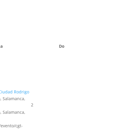
Sa
Do
Ciudad Rodrigo
, Salamanca,
2
, Salamanca,
s/evento/cgt-