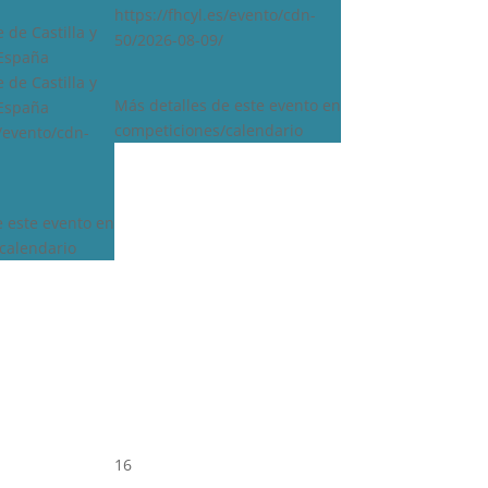
https://fhcyl.es/evento/cdn-
 de Castilla y
50/2026-08-09/
 España
 de Castilla y
Más detalles de este evento en
 España
competiciones/calendario
s/evento/cdn-
e este evento en
calendario
16