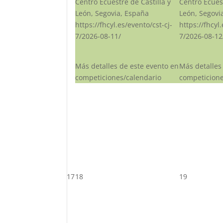
Centro Ecuestre de Castilla y
Centro Ecuest
León, Segovia, España
León, Segovi
https://fhcyl.es/evento/cst-cj-
https://fhcyl
7/2026-08-11/
7/2026-08-12
Más detalles de este evento en
Más detalles
competiciones/calendario
competicione
17
18
19