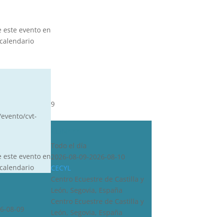
e este evento en
calendario
9
/evento/cvt-
CDN***
Todo el día
e este evento en
2026-08-09-2026-08-10
calendario
CECYL
Centro Ecuestre de Castilla y
León, Segovia, España
Centro Ecuestre de Castilla y
6-08-09
León, Segovia, España