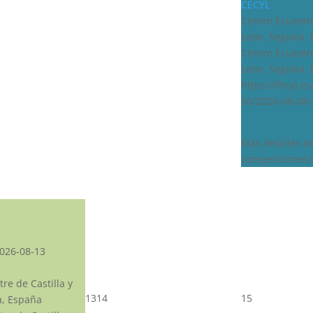
CECYL
Centro Ecuestre
León, Segovia,
Centro Ecuestre
León, Segovia,
https://fhcyl.e
50/2026-08-08/
Más detalles d
competiciones/
026-08-13
re de Castilla y
13
14
15
a, España