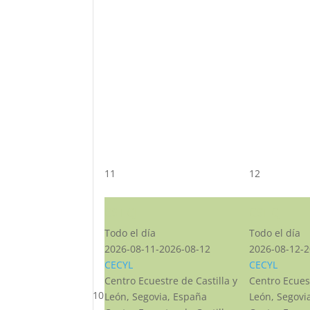
11
12
CST CJ
CST CJ
Todo el día
Todo el día
2026-08-11-2026-08-12
2026-08-12-2
CECYL
CECYL
Centro Ecuestre de Castilla y
Centro Ecuest
10
León, Segovia, España
León, Segovi