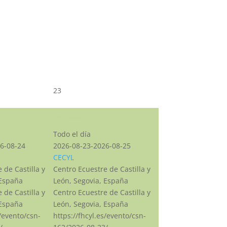
23
CSN***
Todo el día
6-08-24
2026-08-23-2026-08-25
CECYL
 de Castilla y
Centro Ecuestre de Castilla y
 España
León, Segovia, España
 de Castilla y
Centro Ecuestre de Castilla y
 España
León, Segovia, España
s/evento/csn-
https://fhcyl.es/evento/csn-