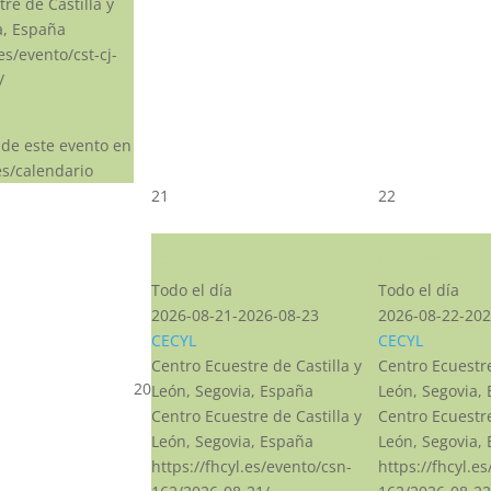
re de Castilla y
a, España
.es/evento/cst-cj-
/
 de este evento en
s/calendario
21
22
CSN***
CSN***
Todo el día
Todo el día
2026-08-21-2026-08-23
2026-08-22-202
CECYL
CECYL
Centro Ecuestre de Castilla y
Centro Ecuestre
20
León, Segovia, España
León, Segovia,
Centro Ecuestre de Castilla y
Centro Ecuestre
León, Segovia, España
León, Segovia,
https://fhcyl.es/evento/csn-
https://fhcyl.e