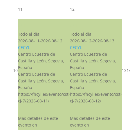
11
12
CST CJ
CST CJ
Todo el día
Todo el día
2026-08-11-2026-08-12
2026-08-12-2026-08-13
CECYL
CECYL
Centro Ecuestre de
Centro Ecuestre de
Castilla y León, Segovia,
Castilla y León, Segovia,
España
España
10
13
1
Centro Ecuestre de
Centro Ecuestre de
Castilla y León, Segovia,
Castilla y León, Segovia,
España
España
https://fhcyl.es/evento/cst-
https://fhcyl.es/evento/cst-
cj-7/2026-08-11/
cj-7/2026-08-12/
Más detalles de este
Más detalles de este
evento en
evento en