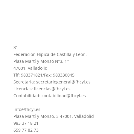
31
Federación Hípica de Castilla y León.
Plaza Martí y Monsó Nº3, 1º
47001, Valladolid
Tlf: 983371821/Fax: 983330045
Secretaria: secretariogeneral@fhcyl.es
Licencias: licencias@fhcyl.es
Contabilidad: contabilidad@fhcyl.es
info@fhcyl.es
Plaza Martí y Monsó, 3 47001, Valladolid
983 37 18 21
659 77 82 73