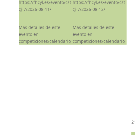
https://fhcyl.es/evento/cst-
https://fhcyl.es/evento/cst-
cj-7/2026-08-11/
cj-7/2026-08-12/
Más detalles de este
Más detalles de este
evento en
evento en
competiciones/calendario
competiciones/calendario
2