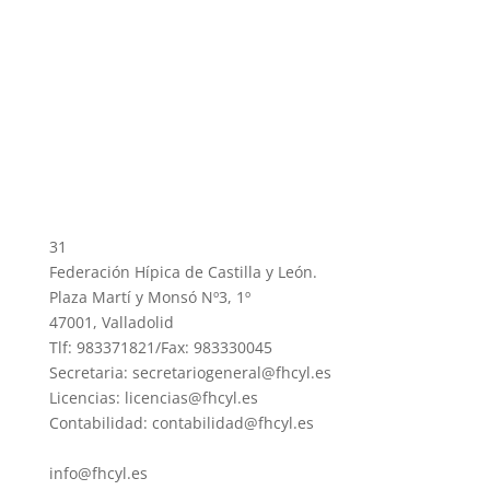
31
Federación Hípica de Castilla y León.
Plaza Martí y Monsó Nº3, 1º
47001, Valladolid
Tlf: 983371821/Fax: 983330045
Secretaria: secretariogeneral@fhcyl.es
Licencias: licencias@fhcyl.es
Contabilidad: contabilidad@fhcyl.es
info@fhcyl.es