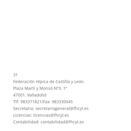
31
Federación Hípica de Castilla y León.
Plaza Martí y Monsó Nº3, 1º
47001, Valladolid
Tlf: 983371821/Fax: 983330045
Secretaria: secretariogeneral@fhcyl.es
Licencias: licencias@fhcyl.es
Contabilidad: contabilidad@fhcyl.es