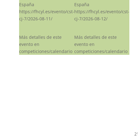
España
España
https://fhcyl.es/evento/cst-
https://fhcyl.es/evento/cst-
cj-7/2026-08-11/
cj-7/2026-08-12/
Más detalles de este
Más detalles de este
evento en
evento en
competiciones/calendario
competiciones/calendario
2