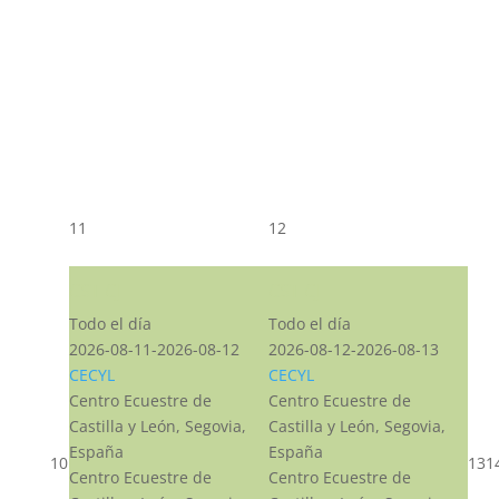
11
12
CST CJ
CST CJ
Todo el día
Todo el día
2026-08-11-2026-08-12
2026-08-12-2026-08-13
CECYL
CECYL
Centro Ecuestre de
Centro Ecuestre de
Castilla y León, Segovia,
Castilla y León, Segovia,
España
España
10
13
1
Centro Ecuestre de
Centro Ecuestre de