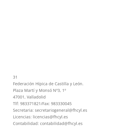
31
Federación Hípica de Castilla y León.
Plaza Martí y Monsó Nº3, 1º
47001, Valladolid
Tlf: 983371821/Fax: 983330045
Secretaria: secretariogeneral@fhcyl.es
Licencias: licencias@fhcyl.es
Contabilidad: contabilidad@fhcyl.es