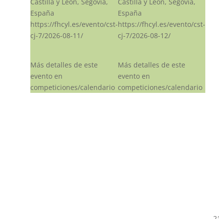
Castilla y León, Segovia,
Castilla y León, Segovia,
España
España
https://fhcyl.es/evento/cst-
https://fhcyl.es/evento/cst-
cj-7/2026-08-11/
cj-7/2026-08-12/
Más detalles de este
Más detalles de este
evento en
evento en
competiciones/calendario
competiciones/calendario
2