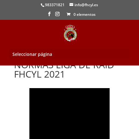
983371821
info@fhcyl.es
0 elementos
Seleccionar página
NORMAS LIGA DE RAID
FHCYL 2021