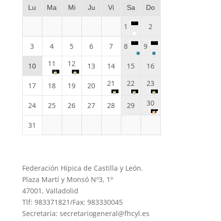
Lu
Ma
Mi
Ju
Vi
Sa
Do
1
2
3
4
5
6
7
8
9
11
12
10
13
14
15
16
21
22
23
17
18
19
20
30
24
25
26
27
28
29
31
Federación Hípica de Castilla y León.
Plaza Martí y Monsó Nº3, 1º
47001, Valladolid
Tlf: 983371821/Fax: 983330045
Secretaria: secretariogeneral@fhcyl.es