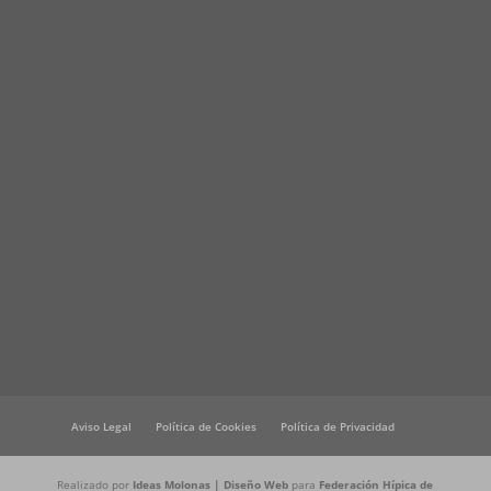
Aviso Legal
Política de Cookies
Política de Privacidad
Realizado por
Ideas Molonas | Diseño Web
para
Federación Hípica de