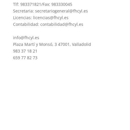
Tlf: 983371821/Fax: 983330045
Secretaria: secretariogeneral@fhcyl.es
Licencias: licencias@fhcyl.es
Contabilidad: contabilidad@fhcyl.es
info@fhcyl.es
Plaza Martí y Monsó, 3 47001, Valladolid
983 37 18 21
659 77 82 73