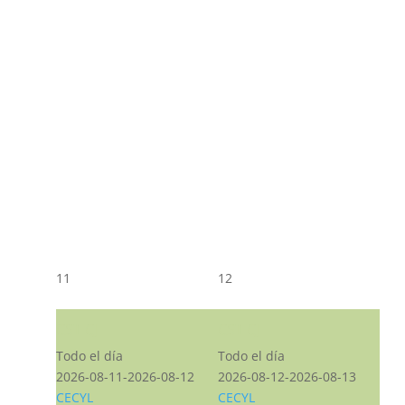
11
12
CST CJ
CST CJ
Todo el día
Todo el día
2026-08-11-2026-08-12
2026-08-12-2026-08-13
CECYL
CECYL