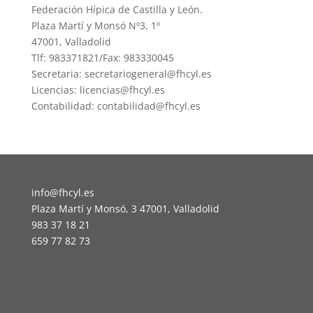
Federación Hípica de Castilla y León.
Plaza Martí y Monsó Nº3, 1º
47001, Valladolid
Tlf: 983371821/Fax: 983330045
Secretaria: secretariogeneral@fhcyl.es
Licencias: licencias@fhcyl.es
Contabilidad: contabilidad@fhcyl.es
info@fhcyl.es
Plaza Martí y Monsó, 3 47001, Valladolid
983 37 18 21
659 77 82 73