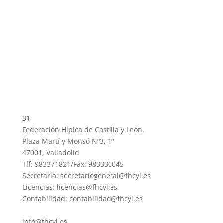
31
Federación Hípica de Castilla y León.
Plaza Martí y Monsó Nº3, 1º
47001, Valladolid
Tlf: 983371821/Fax: 983330045
Secretaria: secretariogeneral@fhcyl.es
Licencias: licencias@fhcyl.es
Contabilidad: contabilidad@fhcyl.es
info@fhcyl.es