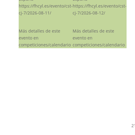
https://fhcyl.es/evento/cst-
https://fhcyl.es/evento/cst-
cj-7/2026-08-11/
cj-7/2026-08-12/
Más detalles de este
Más detalles de este
evento en
evento en
competiciones/calendario
competiciones/calendario
2