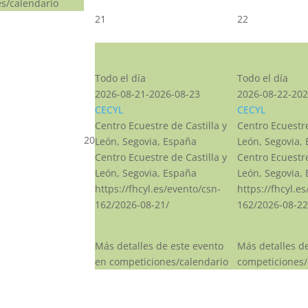
s/calendario
21
22
CSN***
CSN***
Todo el día
Todo el día
2026-08-21-2026-08-23
2026-08-22-202
CECYL
CECYL
Centro Ecuestre de Castilla y
Centro Ecuestre
20
León, Segovia, España
León, Segovia,
Centro Ecuestre de Castilla y
Centro Ecuestre
León, Segovia, España
León, Segovia,
https://fhcyl.es/evento/csn-
https://fhcyl.e
162/2026-08-21/
162/2026-08-22
Más detalles de este evento
Más detalles d
en competiciones/calendario
competiciones/