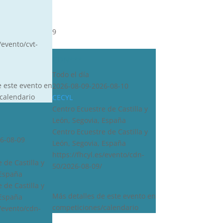
9
/evento/cvt-
CDN***
Todo el día
e este evento en
2026-08-09-2026-08-10
calendario
CECYL
Centro Ecuestre de Castilla y
León, Segovia, España
Centro Ecuestre de Castilla y
6-08-09
León, Segovia, España
https://fhcyl.es/evento/cdn-
 de Castilla y
50/2026-08-09/
 España
 de Castilla y
Más detalles de este evento en
 España
competiciones/calendario
s/evento/cdn-