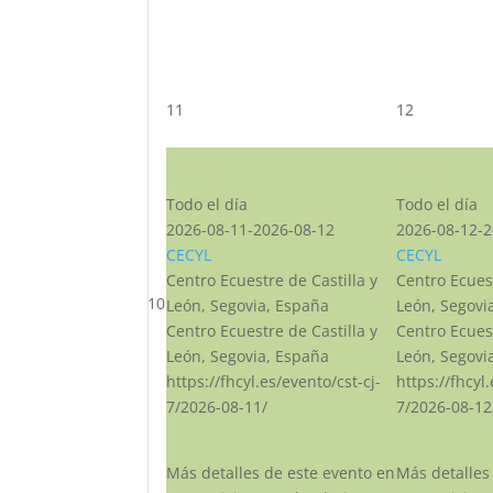
11
12
CST CJ
CST CJ
Todo el día
Todo el día
2026-08-11-2026-08-12
2026-08-12-2
CECYL
CECYL
Centro Ecuestre de Castilla y
Centro Ecuest
10
León, Segovia, España
León, Segovi
Centro Ecuestre de Castilla y
Centro Ecuest
León, Segovia, España
León, Segovi
https://fhcyl.es/evento/cst-cj-
https://fhcyl
7/2026-08-11/
7/2026-08-12
Más detalles de este evento en
Más detalles