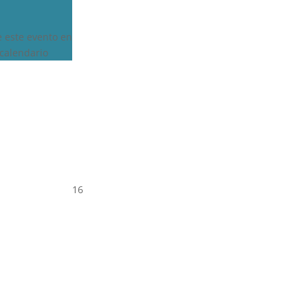
e este evento en
calendario
16