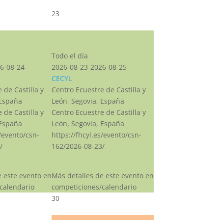
23
CSN***
Todo el día
6-08-24
2026-08-23-2026-08-25
CECYL
 de Castilla y
Centro Ecuestre de Castilla y
 España
León, Segovia, España
 de Castilla y
Centro Ecuestre de Castilla y
 España
León, Segovia, España
s/evento/csn-
https://fhcyl.es/evento/csn-
/
162/2026-08-23/
e este evento en
Más detalles de este evento en
calendario
competiciones/calendario
30