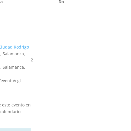
Sa
Do
Ciudad Rodrigo
, Salamanca,
2
, Salamanca,
s/evento/cgt-
e este evento en
calendario