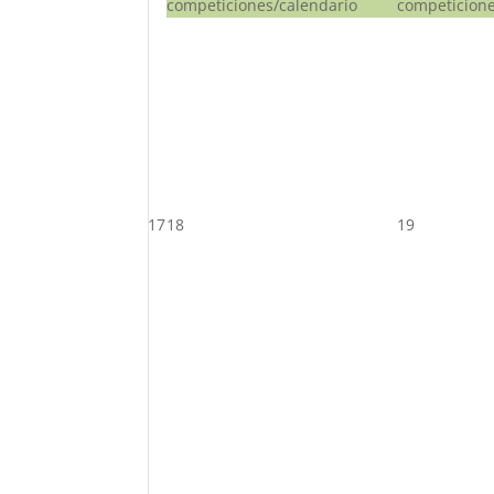
competiciones/calendario
competicione
17
18
19