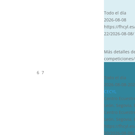
CVT
Todo el día
2026-08-08
https://fhcyl.es
22/2026-08-08/
Más detalles d
competiciones/
CDN***
6
7
Todo el día
2026-08-08-202
CECYL
Centro Ecuestre
León, Segovia,
Centro Ecuestre
León, Segovia,
https://fhcyl.e
50/2026-08-08/