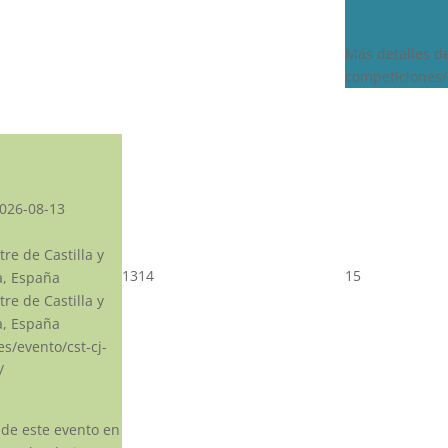
Más detalles d
competiciones/
026-08-13
re de Castilla y
13
14
15
a, España
re de Castilla y
a, España
.es/evento/cst-cj-
/
 de este evento en