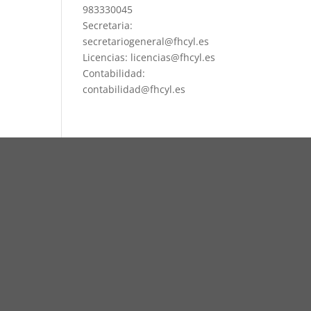
983330045
Secretaria:
secretariogeneral@fhcyl.es
Licencias: licencias@fhcyl.es
Contabilidad:
contabilidad@fhcyl.es