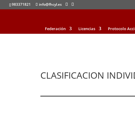
983371821
info@fhcyl.es
Federación
Licencias
Protocolo Acc
CLASIFICACION INDIV