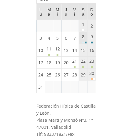
L
M
M
J
V
S
D
u
a
i
u
i
a
o
1
2
8
9
3
4
5
6
7
11
12
10
13
14
15
16
21
22
23
17
18
19
20
30
24
25
26
27
28
29
31
Federación Hípica de Castilla
y León.
Plaza Martí y Monsó Nº3, 1º
47001, Valladolid
Tlf: 983371821/Fax: