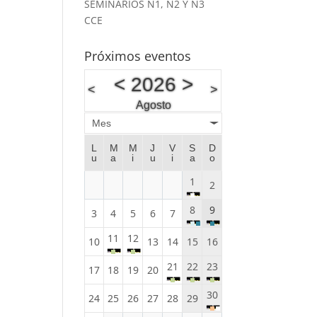
SEMINARIOS N1, N2 Y N3
CCE
Próximos eventos
<
2026
>
<
>
Agosto
Mes
L
M
M
J
V
S
D
u
a
i
u
i
a
o
1
2
8
9
3
4
5
6
7
11
12
10
13
14
15
16
21
22
23
17
18
19
20
30
24
25
26
27
28
29