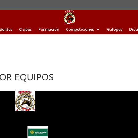
identes
Clubes
Formación
Competiciones
Galopes
Disc
POR EQUIPOS