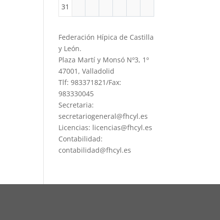
31
Federación Hípica de Castilla
y León.
Plaza Martí y Monsó Nº3, 1º
47001, Valladolid
Tlf: 983371821/Fax:
983330045
Secretaria:
secretariogeneral@fhcyl.es
Licencias: licencias@fhcyl.es
Contabilidad:
contabilidad@fhcyl.es