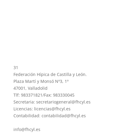
31
Federación Hípica de Castilla y León.
Plaza Martí y Monsó Nº3, 1º
47001, Valladolid
Tlf: 983371821/Fax: 983330045
Secretaria: secretariogeneral@fhcyl.es
Licencias: licencias@fhcyl.es
Contabilidad: contabilidad@fhcyl.es
info@fhcyl.es