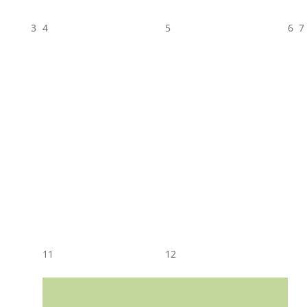
3
4
5
6
7
11
12
CST CJ
CST CJ