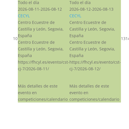
Todo el día
Todo el día
2026-08-11-2026-08-12
2026-08-12-2026-08-13
CECYL
CECYL
Centro Ecuestre de
Centro Ecuestre de
Castilla y León, Segovia,
Castilla y León, Segovia,
España
España
10
13
1
Centro Ecuestre de
Centro Ecuestre de
Castilla y León, Segovia,
Castilla y León, Segovia,
España
España
https://fhcyl.es/evento/cst-
https://fhcyl.es/evento/cst-
cj-7/2026-08-11/
cj-7/2026-08-12/
Más detalles de este
Más detalles de este
evento en
evento en
competiciones/calendario
competiciones/calendario