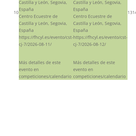
Castilla y León, Segovia,
Castilla y León, Segovia,
España
España
10
13
1
Centro Ecuestre de
Centro Ecuestre de
Castilla y León, Segovia,
Castilla y León, Segovia,
España
España
https://fhcyl.es/evento/cst-
https://fhcyl.es/evento/cst-
cj-7/2026-08-11/
cj-7/2026-08-12/
Más detalles de este
Más detalles de este
evento en
evento en
competiciones/calendario
competiciones/calendario