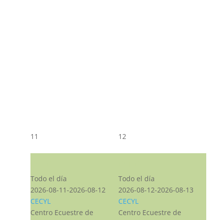
11
12
CST CJ
CST CJ
Todo el día
Todo el día
2026-08-11-2026-08-12
2026-08-12-2026-08-13
CECYL
CECYL
Centro Ecuestre de
Centro Ecuestre de