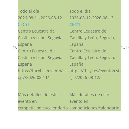
CST CJ
CST CJ
Todo el día
Todo el día
2026-08-11-2026-08-12
2026-08-12-2026-08-13
CECYL
CECYL
Centro Ecuestre de
Centro Ecuestre de
Castilla y León, Segovia,
Castilla y León, Segovia,
España
España
10
13
1
Centro Ecuestre de
Centro Ecuestre de
Castilla y León, Segovia,
Castilla y León, Segovia,
España
España
https://fhcyl.es/evento/cst-
https://fhcyl.es/evento/cst-
cj-7/2026-08-11/
cj-7/2026-08-12/
Más detalles de este
Más detalles de este
evento en
evento en
competiciones/calendario
competiciones/calendario