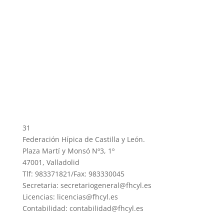
31
Federación Hípica de Castilla y León.
Plaza Martí y Monsó Nº3, 1º
47001, Valladolid
Tlf: 983371821/Fax: 983330045
Secretaria: secretariogeneral@fhcyl.es
Licencias: licencias@fhcyl.es
Contabilidad: contabilidad@fhcyl.es