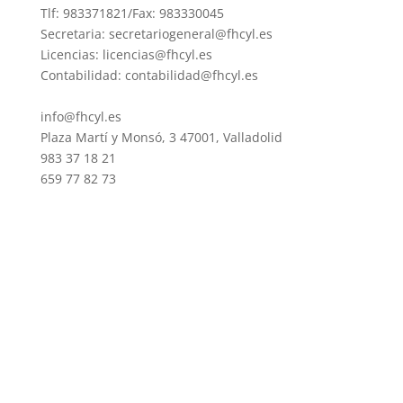
Tlf: 983371821/Fax: 983330045
Secretaria: secretariogeneral@fhcyl.es
Licencias: licencias@fhcyl.es
Contabilidad: contabilidad@fhcyl.es
info@fhcyl.es
Plaza Martí y Monsó, 3 47001, Valladolid
983 37 18 21
659 77 82 73