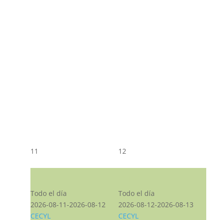
11
12
CST CJ
CST CJ
Todo el día
Todo el día
2026-08-11-2026-08-12
2026-08-12-2026-08-13
CECYL
CECYL