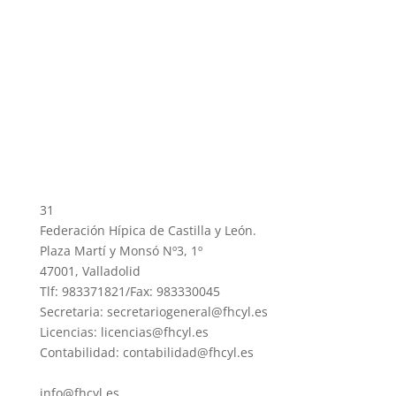
31
Federación Hípica de Castilla y León.
Plaza Martí y Monsó Nº3, 1º
47001, Valladolid
Tlf: 983371821/Fax: 983330045
Secretaria: secretariogeneral@fhcyl.es
Licencias: licencias@fhcyl.es
Contabilidad: contabilidad@fhcyl.es
info@fhcyl.es