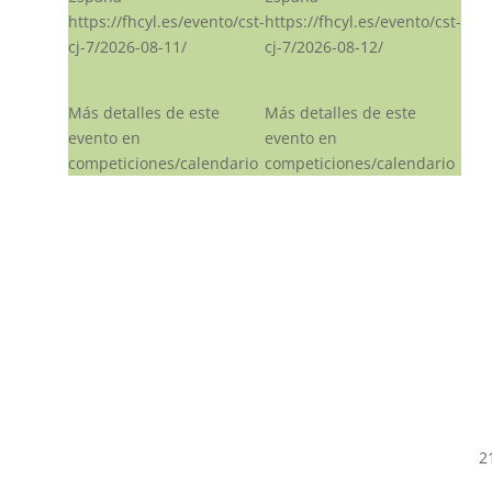
https://fhcyl.es/evento/cst-
https://fhcyl.es/evento/cst-
cj-7/2026-08-11/
cj-7/2026-08-12/
Más detalles de este
Más detalles de este
evento en
evento en
competiciones/calendario
competiciones/calendario
2