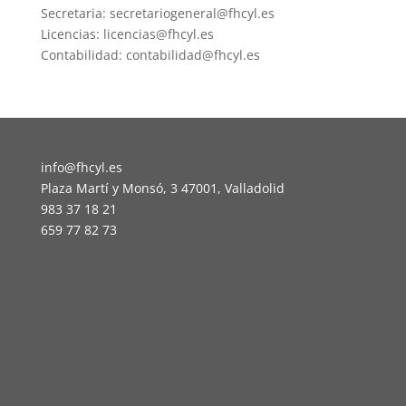
Secretaria: secretariogeneral@fhcyl.es
Licencias: licencias@fhcyl.es
Contabilidad: contabilidad@fhcyl.es
info@fhcyl.es
Plaza Martí y Monsó, 3 47001, Valladolid
983 37 18 21
659 77 82 73