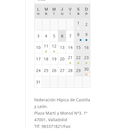
L
M
M
J
V
S
D
u
a
i
u
i
a
o
1
2
8
9
3
4
5
6
7
11
12
10
13
14
15
16
21
22
23
17
18
19
20
30
24
25
26
27
28
29
31
Federación Hípica de Castilla
y León.
Plaza Martí y Monsó Nº3, 1º
47001, Valladolid
Tlf: 983371821/Fax: