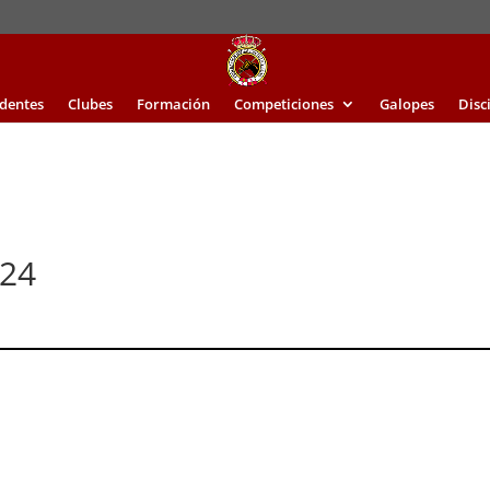
identes
Clubes
Formación
Competiciones
Galopes
Disc
024