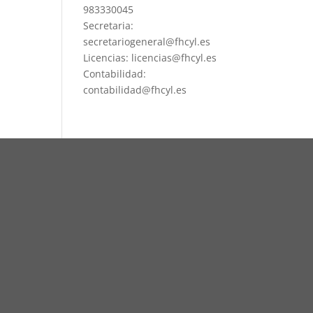
983330045
Secretaria:
secretariogeneral@fhcyl.es
Licencias: licencias@fhcyl.es
Contabilidad:
contabilidad@fhcyl.es