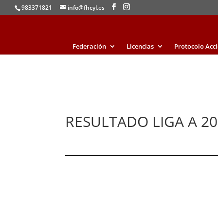
983371821
info@fhcyl.es
Federación
Licencias
Protocolo Acc
RESULTADO LIGA A 2