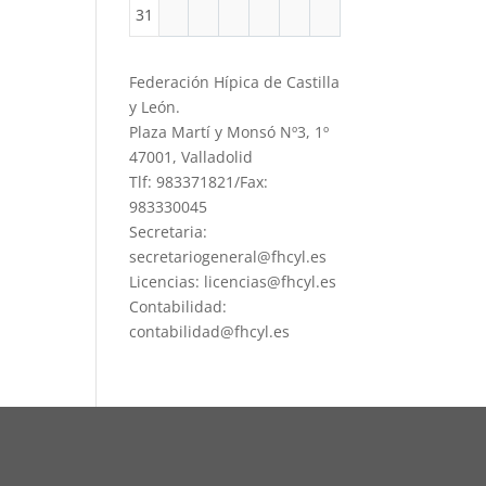
31
Federación Hípica de Castilla
y León.
Plaza Martí y Monsó Nº3, 1º
47001, Valladolid
Tlf: 983371821/Fax:
983330045
Secretaria:
secretariogeneral@fhcyl.es
Licencias: licencias@fhcyl.es
Contabilidad:
contabilidad@fhcyl.es