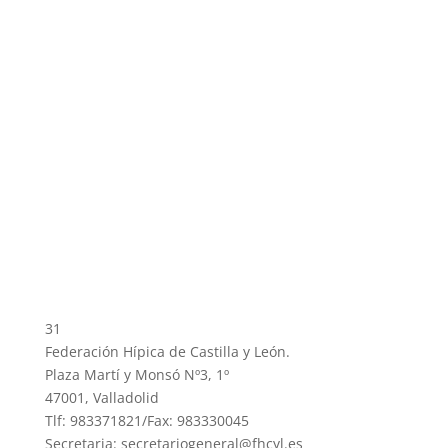
31
Federación Hípica de Castilla y León.
Plaza Martí y Monsó Nº3, 1º
47001, Valladolid
Tlf: 983371821/Fax: 983330045
Secretaria: secretariogeneral@fhcyl.es