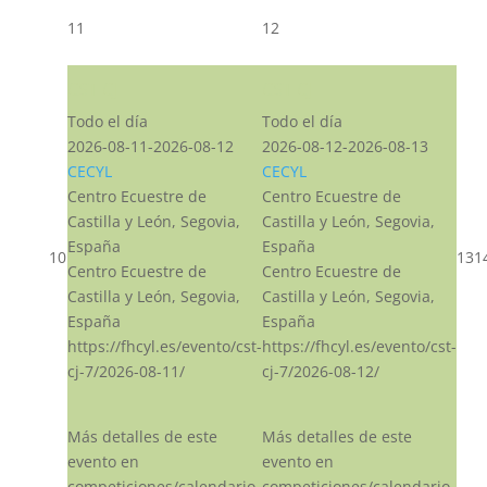
11
12
CST CJ
CST CJ
Todo el día
Todo el día
2026-08-11-2026-08-12
2026-08-12-2026-08-13
CECYL
CECYL
Centro Ecuestre de
Centro Ecuestre de
Castilla y León, Segovia,
Castilla y León, Segovia,
España
España
10
13
1
Centro Ecuestre de
Centro Ecuestre de
Castilla y León, Segovia,
Castilla y León, Segovia,
España
España
https://fhcyl.es/evento/cst-
https://fhcyl.es/evento/cst-
cj-7/2026-08-11/
cj-7/2026-08-12/
Más detalles de este
Más detalles de este
evento en
evento en
competiciones/calendario
competiciones/calendario