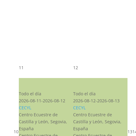
11
12
CST CJ
CST CJ
Todo el día
Todo el día
2026-08-11-2026-08-12
2026-08-12-2026-08-13
CECYL
CECYL
Centro Ecuestre de
Centro Ecuestre de
Castilla y León, Segovia,
Castilla y León, Segovia,
España
España
10
13
1
Centro Ecuestre de
Centro Ecuestre de