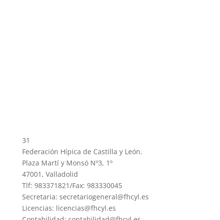
31
Federación Hípica de Castilla y León.
Plaza Martí y Monsó Nº3, 1º
47001, Valladolid
Tlf: 983371821/Fax: 983330045
Secretaria: secretariogeneral@fhcyl.es
Licencias: licencias@fhcyl.es
Contabilidad: contabilidad@fhcyl.es