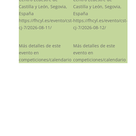
Castilla y León, Segovia,
Castilla y León, Segovia,
España
España
https://fhcyl.es/evento/cst-
https://fhcyl.es/evento/cst-
cj-7/2026-08-11/
cj-7/2026-08-12/
Más detalles de este
Más detalles de este
evento en
evento en
competiciones/calendario
competiciones/calendario