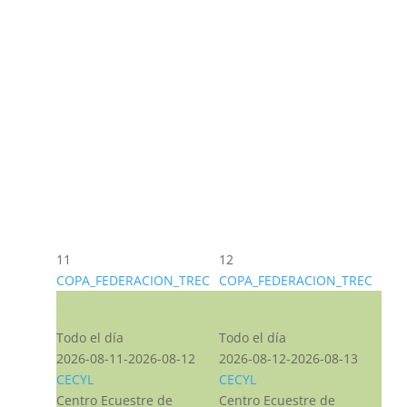
11
12
COPA_FEDERACION_TREC
COPA_FEDERACION_TREC
CST CJ
CST CJ
Todo el día
Todo el día
2026-08-11-2026-08-12
2026-08-12-2026-08-13
CECYL
CECYL
Centro Ecuestre de
Centro Ecuestre de