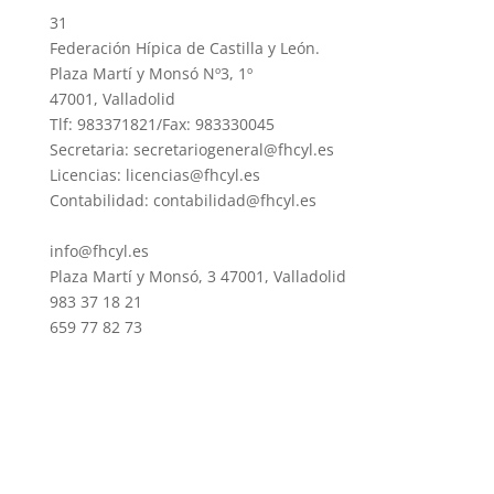
31
Federación Hípica de Castilla y León.
Plaza Martí y Monsó Nº3, 1º
47001, Valladolid
Tlf: 983371821/Fax: 983330045
Secretaria: secretariogeneral@fhcyl.es
Licencias: licencias@fhcyl.es
Contabilidad: contabilidad@fhcyl.es
info@fhcyl.es
Plaza Martí y Monsó, 3 47001, Valladolid
983 37 18 21
659 77 82 73