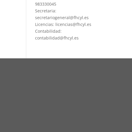
983330045
Secretaria:
secretariogeneral@fhcyl.es
Licencias: licencias@fhcyl.es
Contabilidad:
contabilidad@fhcyl.es