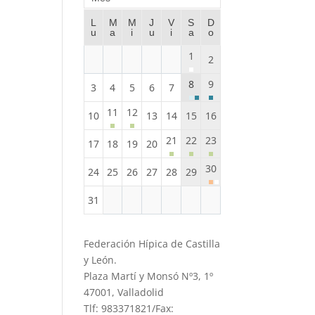
L
M
M
J
V
S
D
u
a
i
u
i
a
o
1
2
8
9
3
4
5
6
7
11
12
10
13
14
15
16
21
22
23
17
18
19
20
30
24
25
26
27
28
29
31
Federación Hípica de Castilla
y León.
Plaza Martí y Monsó Nº3, 1º
47001, Valladolid
Tlf: 983371821/Fax: