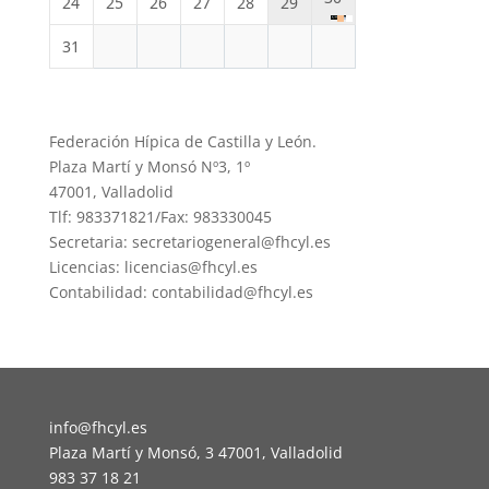
24
25
26
27
28
29
31
Federación Hípica de Castilla y León.
Plaza Martí y Monsó Nº3, 1º
47001, Valladolid
Tlf: 983371821/Fax: 983330045
Secretaria: secretariogeneral@fhcyl.es
Licencias: licencias@fhcyl.es
Contabilidad: contabilidad@fhcyl.es
info@fhcyl.es
Plaza Martí y Monsó, 3 47001, Valladolid
983 37 18 21