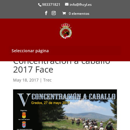
983371821
info@fhcyl.es
0 elementos
Seleccionar página
Concentracion a caballo
2017 Face
May 18, 2017
|
Trec