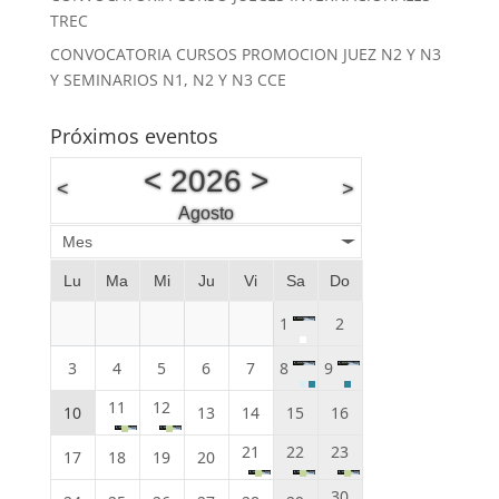
TREC
CONVOCATORIA CURSOS PROMOCION JUEZ N2 Y N3
Y SEMINARIOS N1, N2 Y N3 CCE
Próximos eventos
<
2026
>
<
>
Agosto
Mes
Lu
Ma
Mi
Ju
Vi
Sa
Do
1
2
3
4
5
6
7
8
9
11
12
10
13
14
15
16
21
22
23
17
18
19
20
30