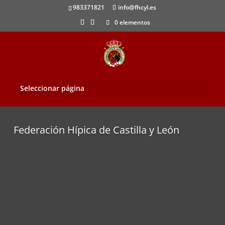
983371821
info@fhcyl.es
0 elementos
Seleccionar página
Federación Hípica de Castilla y León