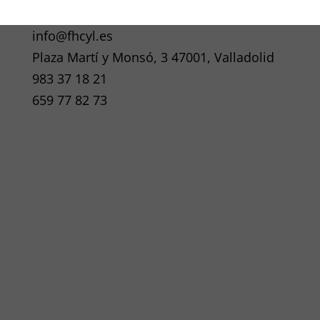
info@fhcyl.es
Plaza Martí y Monsó, 3 47001, Valladolid
983 37 18 21
659 77 82 73