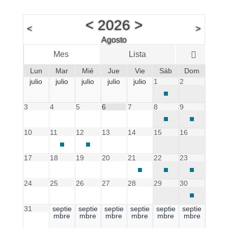
<
2026
>
<
>
Agosto
Mes
Lista
Seman
Lun
Mar
Mié
Jue
Vie
Sáb
Dom
julio
julio
julio
julio
julio
1
2
3
4
5
6
7
8
9
10
11
12
13
14
15
16
17
18
19
20
21
22
23
24
25
26
27
28
29
30
31
septie
septie
septie
septie
septie
septie
mbre
mbre
mbre
mbre
mbre
mbre