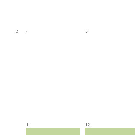
3
4
5
11
12
CST CJ
CST CJ