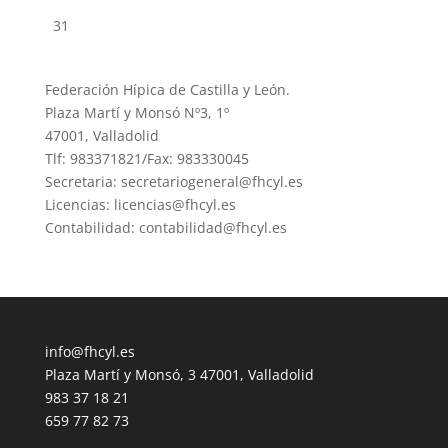
31
Federación Hípica de Castilla y León.
Plaza Martí y Monsó Nº3, 1º
47001, Valladolid
Tlf: 983371821/Fax: 983330045
Secretaria: secretariogeneral@fhcyl.es
Licencias: licencias@fhcyl.es
Contabilidad: contabilidad@fhcyl.es
info@fhcyl.es
Plaza Martí y Monsó, 3 47001, Valladolid
983 37 18 21
659 77 82 73