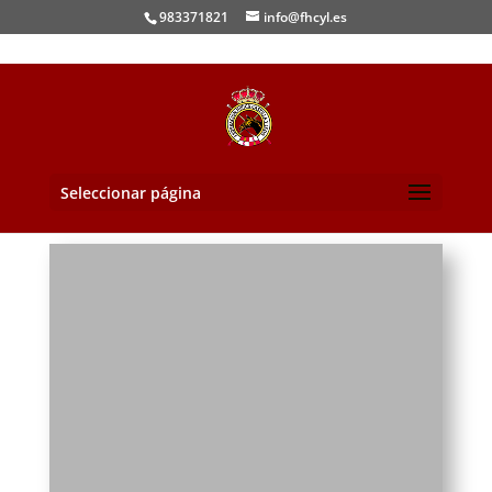
983371821
info@fhcyl.es
Seleccionar página