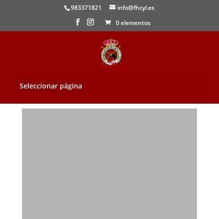
983371821
info@fhcyl.es
0 elementos
Seleccionar página