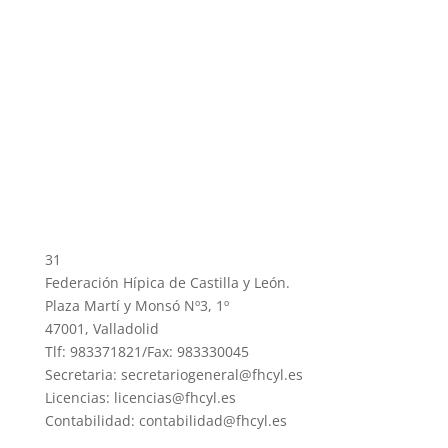
31
Federación Hípica de Castilla y León.
Plaza Martí y Monsó Nº3, 1º
47001, Valladolid
Tlf: 983371821/Fax: 983330045
Secretaria: secretariogeneral@fhcyl.es
Licencias: licencias@fhcyl.es
Contabilidad: contabilidad@fhcyl.es