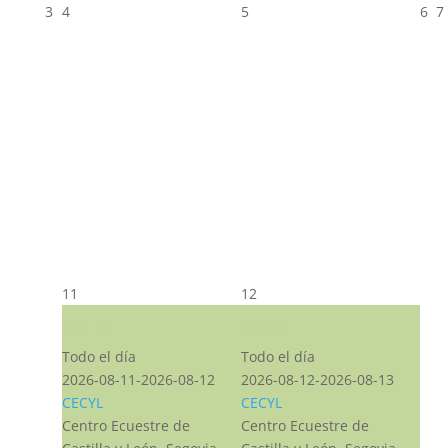
3
4
5
6
7
11
12
CST CJ
CST CJ
Todo el día
Todo el día
2026-08-11-2026-08-12
2026-08-12-2026-08-13
CECYL
CECYL
Centro Ecuestre de
Centro Ecuestre de