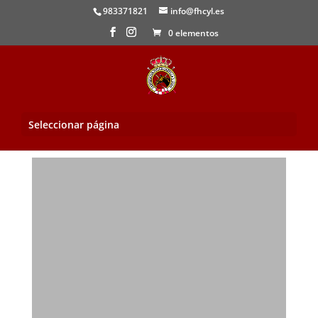
983371821
info@fhcyl.es
0 elementos
Seleccionar página