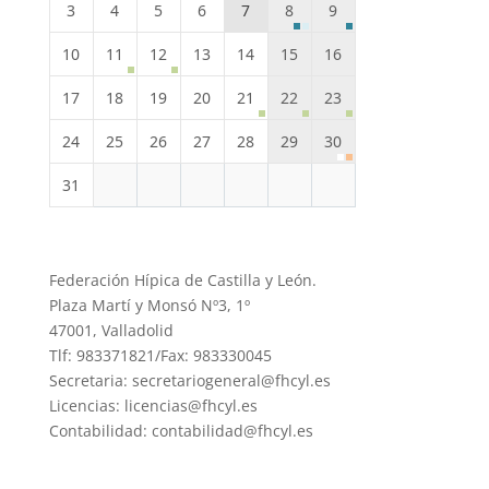
3
4
5
6
7
8
9
10
11
12
13
14
15
16
17
18
19
20
21
22
23
24
25
26
27
28
29
30
31
Federación Hípica de Castilla y León.
Plaza Martí y Monsó Nº3, 1º
47001, Valladolid
Tlf: 983371821/Fax: 983330045
Secretaria: secretariogeneral@fhcyl.es
Licencias: licencias@fhcyl.es
Contabilidad: contabilidad@fhcyl.es