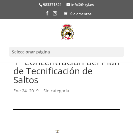
983371821
info@fhcyl.es
0 elementos
Seleccionar página
1ª Concentración del Plan
de Tecnificación de
Saltos
Ene 24, 2019
|
Sin categoría