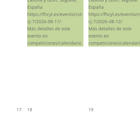
España
España
https://fhcyl.es/evento/cst-
https://fhcyl.es/evento/c
cj-7/2026-08-11/
cj-7/2026-08-12/
Más detalles de este
Más detalles de este
evento en
evento en
competiciones/calendario
competiciones/calendar
17
18
19