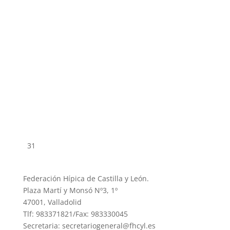
31
Federación Hípica de Castilla y León.
Plaza Martí y Monsó Nº3, 1º
47001, Valladolid
Tlf: 983371821/Fax: 983330045
Secretaria: secretariogeneral@fhcyl.es