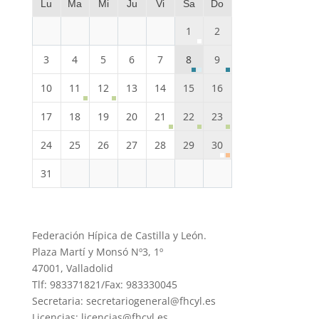
Lu
Ma
Mi
Ju
Vi
Sa
Do
1
2
3
4
5
6
7
8
9
10
11
12
13
14
15
16
17
18
19
20
21
22
23
24
25
26
27
28
29
30
31
Federación Hípica de Castilla y León.
Plaza Martí y Monsó Nº3, 1º
47001, Valladolid
Tlf: 983371821/Fax: 983330045
Secretaria: secretariogeneral@fhcyl.es
Licencias: licencias@fhcyl.es