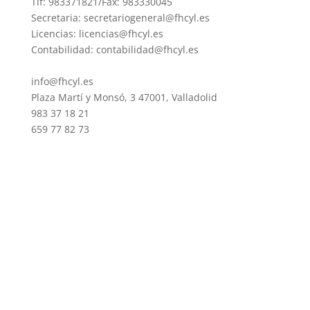
Tlf: 983371821/Fax: 983330045
Secretaria: secretariogeneral@fhcyl.es
Licencias: licencias@fhcyl.es
Contabilidad: contabilidad@fhcyl.es
info@fhcyl.es
Plaza Martí y Monsó, 3 47001, Valladolid
983 37 18 21
659 77 82 73