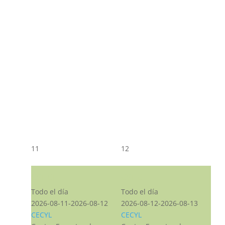
11
12
CST CJ
CST CJ
Todo el día
Todo el día
2026-08-11-2026-08-12
2026-08-12-2026-08-13
CECYL
CECYL