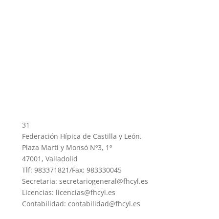
31
Federación Hípica de Castilla y León.
Plaza Martí y Monsó Nº3, 1º
47001, Valladolid
Tlf: 983371821/Fax: 983330045
Secretaria: secretariogeneral@fhcyl.es
Licencias: licencias@fhcyl.es
Contabilidad: contabilidad@fhcyl.es