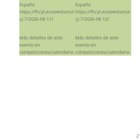
España
España
https://fhcyl.es/evento/cst-
https://fhcyl.es/evento/cst-
cj-7/2026-08-11/
cj-7/2026-08-12/
Más detalles de este
Más detalles de este
evento en
evento en
competiciones/calendario
competiciones/calendario
2