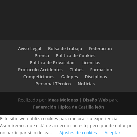
Aviso Legal
Bolsa de trabajo
Federación
Prensa
Política de Cookies
Política de Privacidad
Licencias
Protocolo Accidentes
Clubes
Formación
Competiciones
Galopes
Disciplinas
Personal Técnico
Noticias
Realizado por
Ideas Molonas | Diseño Web
para
Federación Hípica de Castilla león
Este sitio web utiliza cookies para mejorar su experiencia.
Asumiremos que está de acuerdo con esto, pero puede optar por
no participar si lo desea..
Ajustes de cookies
Aceptar