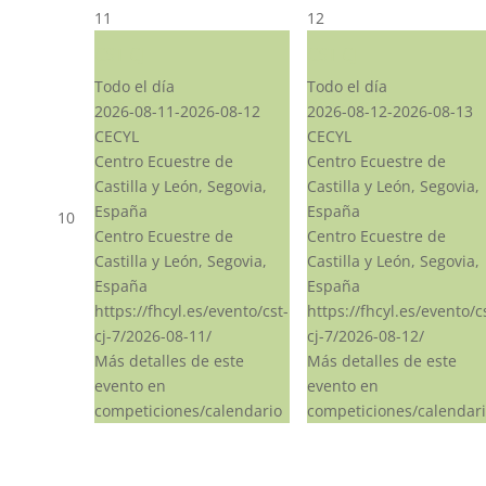
11
12
CST CJ
CST CJ
Todo el día
Todo el día
2026-08-11-2026-08-12
2026-08-12-2026-08-13
CECYL
CECYL
Centro Ecuestre de
Centro Ecuestre de
Castilla y León, Segovia,
Castilla y León, Segovia,
España
España
10
Centro Ecuestre de
Centro Ecuestre de
Castilla y León, Segovia,
Castilla y León, Segovia,
España
España
https://fhcyl.es/evento/cst-
https://fhcyl.es/evento/c
cj-7/2026-08-11/
cj-7/2026-08-12/
Más detalles de este
Más detalles de este
evento en
evento en
competiciones/calendario
competiciones/calendar