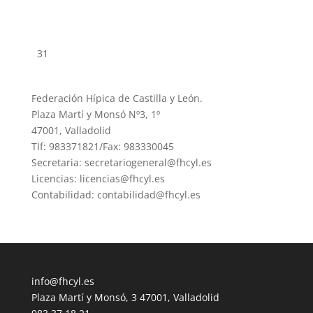
31
Federación Hípica de Castilla y León.
Plaza Martí y Monsó Nº3, 1º
47001, Valladolid
Tlf: 983371821/Fax: 983330045
Secretaria: secretariogeneral@fhcyl.es
Licencias: licencias@fhcyl.es
Contabilidad: contabilidad@fhcyl.es
info@fhcyl.es
Plaza Martí y Monsó, 3 47001, Valladolid