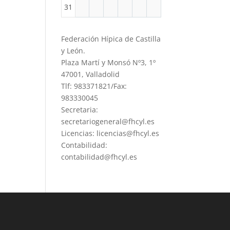
31
Federación Hípica de Castilla
y León.
Plaza Martí y Monsó Nº3, 1º
47001, Valladolid
Tlf: 983371821/Fax:
983330045
Secretaria:
secretariogeneral@fhcyl.es
Licencias: licencias@fhcyl.es
Contabilidad:
contabilidad@fhcyl.es