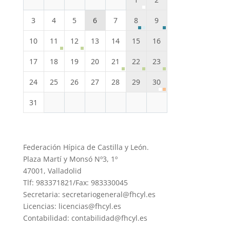
3
4
5
6
7
8
9
10
11
12
13
14
15
16
17
18
19
20
21
22
23
24
25
26
27
28
29
30
31
Federación Hípica de Castilla y León.
Plaza Martí y Monsó Nº3, 1º
47001, Valladolid
Tlf: 983371821/Fax: 983330045
Secretaria: secretariogeneral@fhcyl.es
Licencias: licencias@fhcyl.es
Contabilidad: contabilidad@fhcyl.es