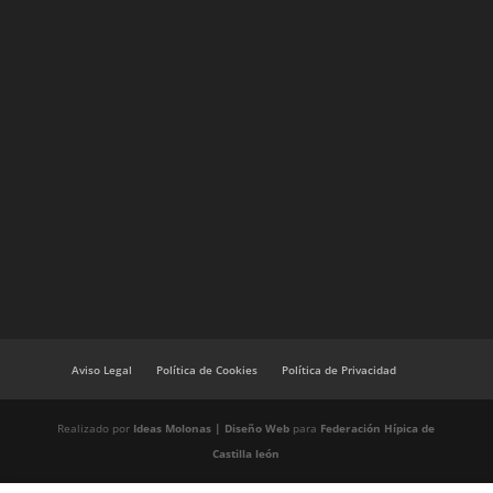
Aviso Legal
Política de Cookies
Política de Privacidad
Realizado por
Ideas Molonas | Diseño Web
para
Federación Hípica de
Castilla león