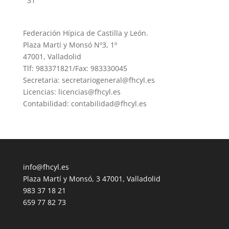
31
Federación Hípica de Castilla y León.
Plaza Martí y Monsó Nº3, 1º
47001, Valladolid
Tlf: 983371821/Fax: 983330045
Secretaria: secretariogeneral@fhcyl.es
Licencias: licencias@fhcyl.es
Contabilidad: contabilidad@fhcyl.es
info@fhcyl.es
Plaza Martí y Monsó, 3 47001, Valladolid
983 37 18 21
659 77 82 73