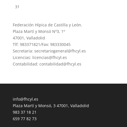
31
Federación Hípica de Castilla y León.
Plaza Martí y Monsó Nº3, 1º
47001, Valladolid
Tlf: 983371821/Fax: 983330045
Secretaria: secretariogeneral@fhcyl.es
Licencias: licencias@fhcyl.es
Contabilidad: contabilidad@fhcyl.es
info@fhcyl.es
Plaza Martí y Monsó, 3 47001, Valladolid
983 37 18 21
659 77 82 73