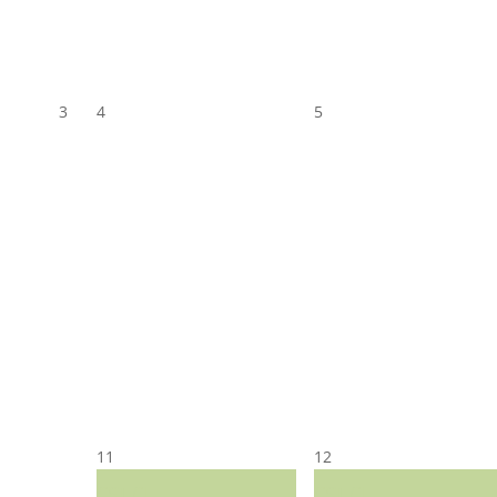
3
4
5
11
12
CST CJ
CST CJ