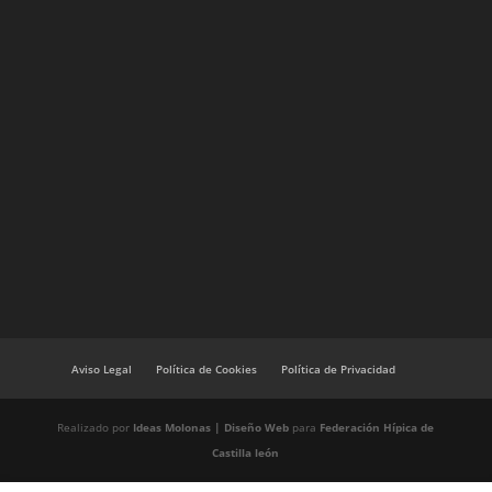
Aviso Legal
Política de Cookies
Política de Privacidad
Realizado por
Ideas Molonas | Diseño Web
para
Federación Hípica de
Castilla león