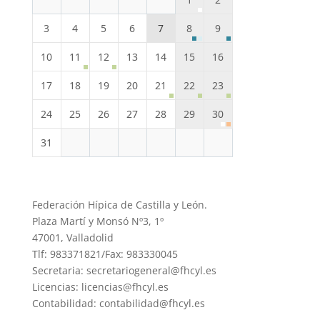
3
4
5
6
7
8
9
10
11
12
13
14
15
16
17
18
19
20
21
22
23
24
25
26
27
28
29
30
31
Federación Hípica de Castilla y León.
Plaza Martí y Monsó Nº3, 1º
47001, Valladolid
Tlf: 983371821/Fax: 983330045
Secretaria: secretariogeneral@fhcyl.es
Licencias: licencias@fhcyl.es
Contabilidad: contabilidad@fhcyl.es