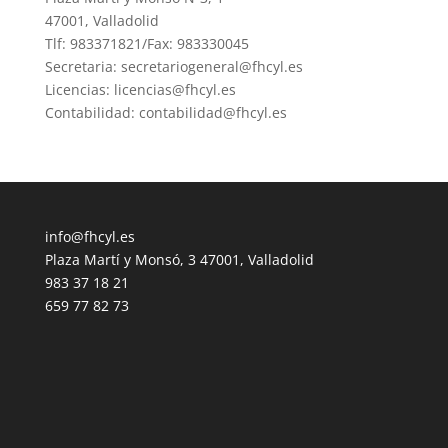
47001, Valladolid
Tlf: 983371821/Fax: 983330045
Secretaria: secretariogeneral@fhcyl.es
Licencias: licencias@fhcyl.es
Contabilidad: contabilidad@fhcyl.es
info@fhcyl.es
Plaza Martí y Monsó, 3 47001, Valladolid
983 37 18 21
659 77 82 73