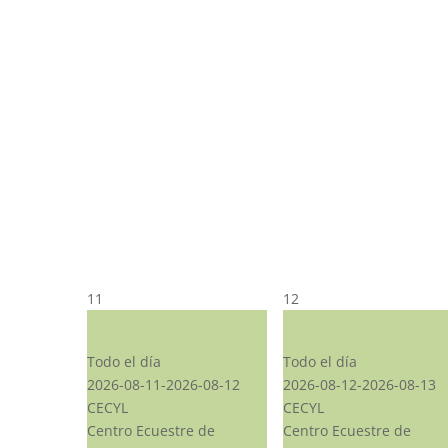
11
12
CST CJ
CST CJ
Todo el día
Todo el día
2026-08-11-2026-08-12
2026-08-12-2026-08-13
CECYL
CECYL
Centro Ecuestre de
Centro Ecuestre de