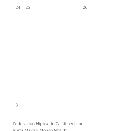
24
25
26
31
Federación Hípica de Castilla y León.
Plaza Martí y Monsó Nº3, 1º