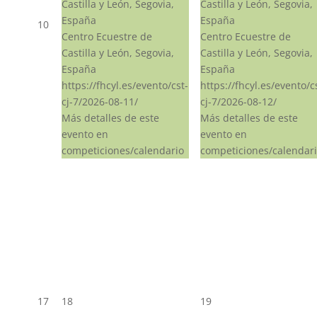
Castilla y León, Segovia,
Castilla y León, Segovia,
España
España
10
Centro Ecuestre de
Centro Ecuestre de
Castilla y León, Segovia,
Castilla y León, Segovia,
España
España
https://fhcyl.es/evento/cst-
https://fhcyl.es/evento/c
cj-7/2026-08-11/
cj-7/2026-08-12/
Más detalles de este
Más detalles de este
evento en
evento en
competiciones/calendario
competiciones/calendar
17
18
19