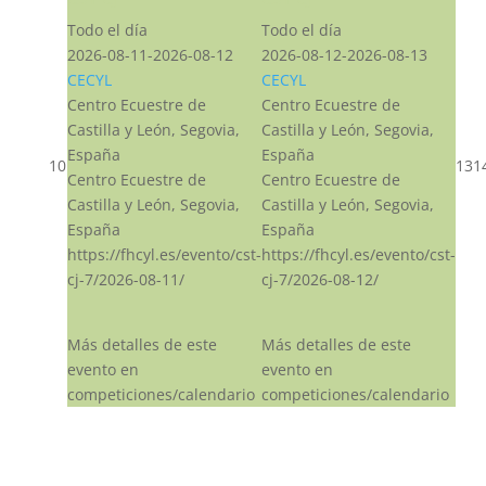
Todo el día
Todo el día
2026-08-11-2026-08-12
2026-08-12-2026-08-13
CECYL
CECYL
Centro Ecuestre de
Centro Ecuestre de
Castilla y León, Segovia,
Castilla y León, Segovia,
España
España
10
13
1
Centro Ecuestre de
Centro Ecuestre de
Castilla y León, Segovia,
Castilla y León, Segovia,
España
España
https://fhcyl.es/evento/cst-
https://fhcyl.es/evento/cst-
cj-7/2026-08-11/
cj-7/2026-08-12/
Más detalles de este
Más detalles de este
evento en
evento en
competiciones/calendario
competiciones/calendario