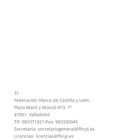
31
Federación Hípica de Castilla y León.
Plaza Martí y Monsó Nº3, 1º
47001, Valladolid
Tlf: 983371821/Fax: 983330045
Secretaria: secretariogeneral@fhcyl.es
Licencias: licencias@fhcyl.es