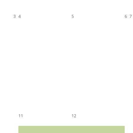
3
4
5
6
7
11
12
CST CJ
CST CJ