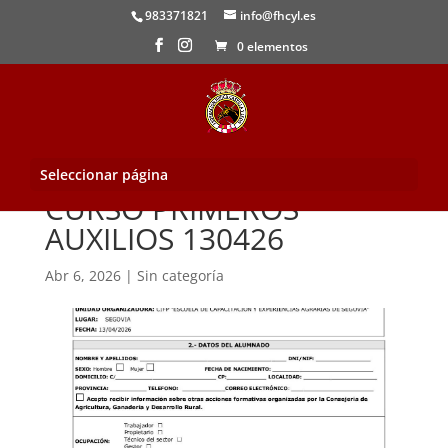
983371821
info@fhcyl.es
0 elementos
Seleccionar página
CURSO PRIMEROS
AUXILIOS 130426
Abr 6, 2026
|
Sin categoría