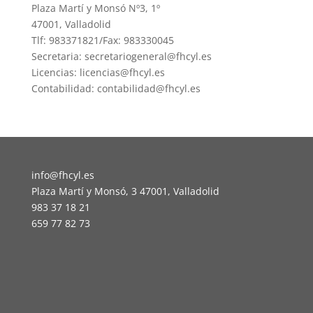
Plaza Martí y Monsó Nº3, 1º
47001, Valladolid
Tlf: 983371821/Fax: 983330045
Secretaria: secretariogeneral@fhcyl.es
Licencias: licencias@fhcyl.es
Contabilidad: contabilidad@fhcyl.es
info@fhcyl.es
Plaza Martí y Monsó, 3 47001, Valladolid
983 37 18 21
659 77 82 73