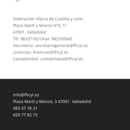
31
Federación Hípica de Castilla y León.
Plaza Martí y Monsó Nº3, 1º
47001, Valladolid
Tlf: 983371821/Fax: 983330045
Secretaria: secretariogeneral@fhcyl.es
Licencias: licencias@fhcyl.es
Contabilidad: contabilidad@fhcyl.es
info@fhcyl.es
Plaza Martí y Monsó, 3 47001, Valladolid
983 37 18 21
659 77 82 73