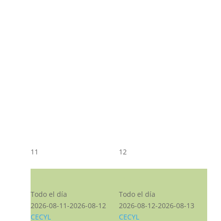
11
12
CST CJ
CST CJ
Todo el día
Todo el día
2026-08-11-2026-08-12
2026-08-12-2026-08-13
CECYL
CECYL