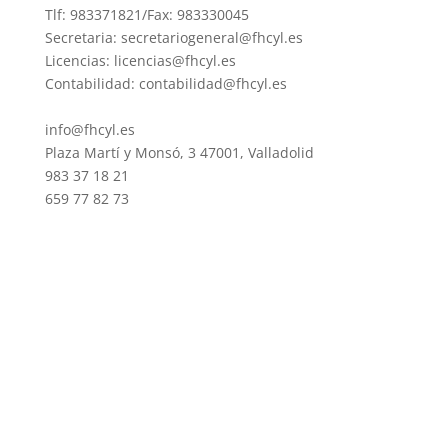
Tlf: 983371821/Fax: 983330045
Secretaria: secretariogeneral@fhcyl.es
Licencias: licencias@fhcyl.es
Contabilidad: contabilidad@fhcyl.es
info@fhcyl.es
Plaza Martí y Monsó, 3 47001, Valladolid
983 37 18 21
659 77 82 73