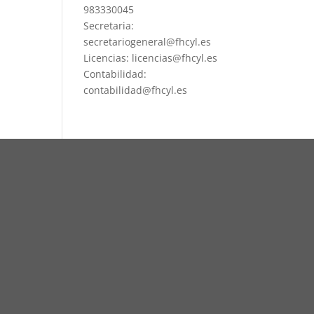
983330045
Secretaria:
secretariogeneral@fhcyl.es
Licencias: licencias@fhcyl.es
Contabilidad:
contabilidad@fhcyl.es