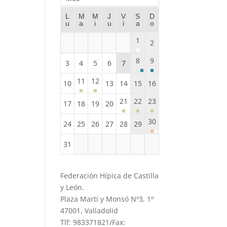
L
M
M
J
V
S
D
u
a
i
u
i
a
o
1
2
8
9
3
4
5
6
7
11
12
10
13
14
15
16
21
22
23
17
18
19
20
30
24
25
26
27
28
29
31
Federación Hípica de Castilla
y León.
Plaza Martí y Monsó Nº3, 1º
47001, Valladolid
Tlf: 983371821/Fax: