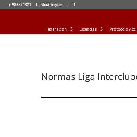
983371821
info@fhcyl.es
Federación
Licencias
Protocolo Acc
Normas Liga Interclu